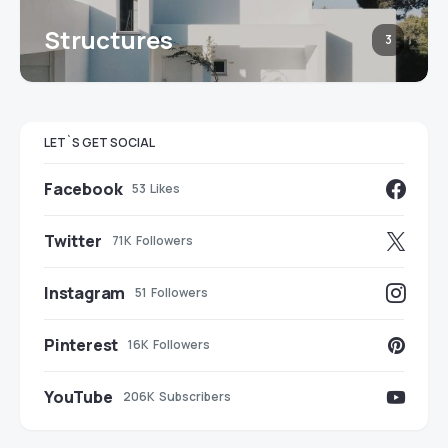
Structures
3
LET`S GET SOCIAL
Facebook
53
Likes
Twitter
71K
Followers
Instagram
51
Followers
Pinterest
16K
Followers
YouTube
206K
Subscribers