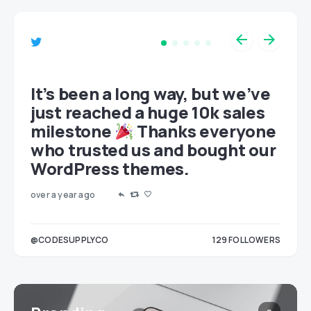
et
It’s been a long way, but we’ve
just reached a huge 10k sales
milestone
Thanks everyone
who trusted us and bought our
WordPress themes.
over a year ago
LOWERS
@CODESUPPLYCO
129
FOLLOWERS
3